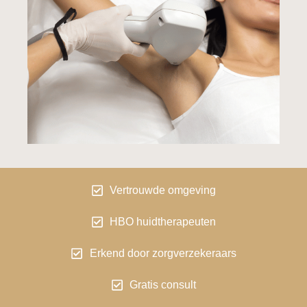
Vertrouwde omgeving
HBO huidtherapeuten
Erkend door zorgverzekeraars
Gratis consult