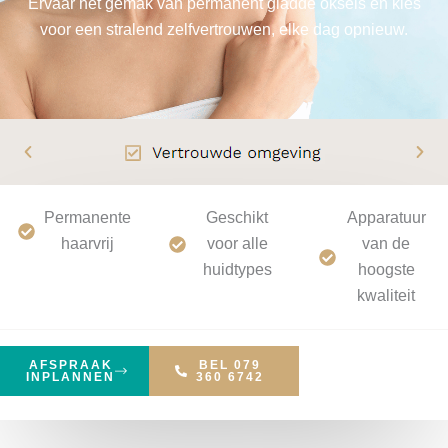
Ervaar het gemak van permanent gladde oksels en kies
voor een stralend zelfvertrouwen, elke dag opnieuw.
Permanente
Geschikt
Apparatuur
haarvrij
voor alle
van de
huidtypes
hoogste
kwaliteit
AFSPRAAK
BEL 079
INPLANNEN
360 6742