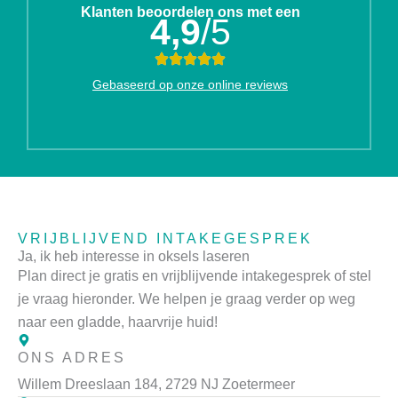
Klanten beoordelen ons met een
4,9
/5
Gebaseerd op onze online reviews
VRIJBLIJVEND INTAKEGESPREK
Ja, ik heb interesse in oksels laseren
Plan direct je gratis en vrijblijvende intakegesprek of stel
je vraag hieronder. We helpen je graag verder op weg
naar een gladde, haarvrije huid!
ONS ADRES
Willem Dreeslaan 184, 2729 NJ Zoetermeer