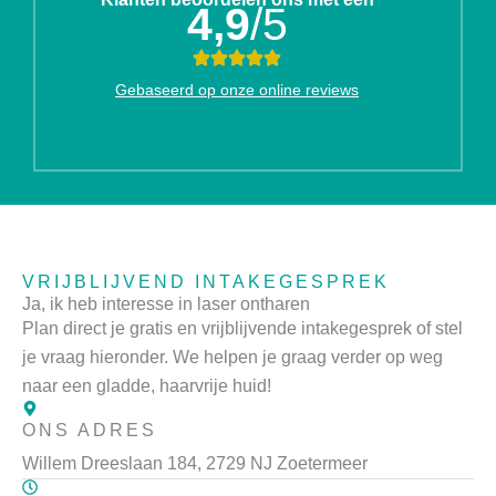
4,9
/5
Gebaseerd op onze online reviews
VRIJBLIJVEND INTAKEGESPREK
Ja, ik heb interesse in laser ontharen
Plan direct je gratis en vrijblijvende intakegesprek of stel
je vraag hieronder. We helpen je graag verder op weg
naar een gladde, haarvrije huid!
ONS ADRES
Willem Dreeslaan 184, 2729 NJ Zoetermeer