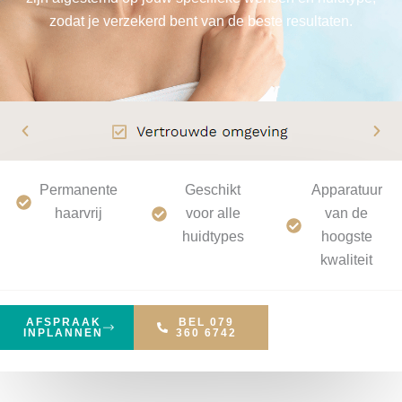
zodat je verzekerd bent van de beste resultaten.
Permanente
Geschikt
Apparatuur
haarvrij
voor alle
van de
huidtypes
hoogste
kwaliteit
AFSPRAAK
BEL 079
INPLANNEN
360 6742