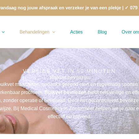
andaag nog jouw afspraak en verzeker je van een plekje | ✓ 079
Behandelingen
Acties
Blog
Over on
VERLIES VET IN 50 MINUTEN
Buikvet bevriezen
 buikvet maar zitten, ondanks gezond eten en regelmatig sport
herkenbaar probleem.
Buikvet bevriezen
biedt een veilige en ef
n, zonder operatie of hersteltijd. Door het gecontroleerd bevriez
 wijze. Bij Medical Cosmetics in Zoetermeer helpen we je naar ee
effectief en blijvend.