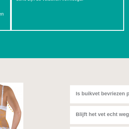
en
Is buikvet bevriezen p
Blijft het vet echt we