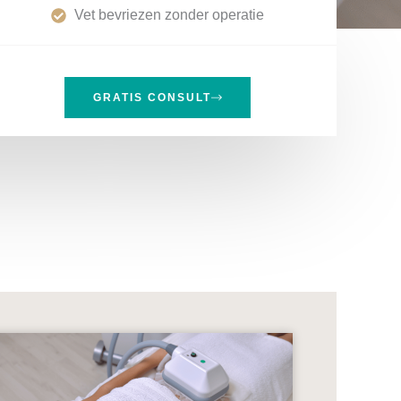
Vet bevriezen zonder operatie
GRATIS CONSULT