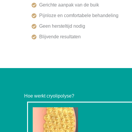
Gerichte aanpak van de buik
Pijnloze en comfortabele behandeling
Geen hersteltijd nodig
Blijvende resultaten
Hoe werkt cryolipolyse?