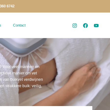
 360 6742
s
Contact
en? Voor veel mannen en
fectieve manier om vet
en van buikvet verdwijnen
n strakkere buik: veilig,