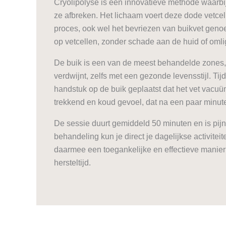
Cryolipolyse is een innovatieve methode waarbi
ze afbreken. Het lichaam voert deze dode vetcell
proces, ook wel het bevriezen van buikvet genoemd
op vetcellen, zonder schade aan de huid of oml
De buik is een van de meest behandelde zones, o
verdwijnt, zelfs met een gezonde levensstijl. T
handstuk op de buik geplaatst dat het vet vacuüm
trekkend en koud gevoel, dat na een paar minut
De sessie duurt gemiddeld 50 minuten en is pi
behandeling kun je direct je dagelijkse activitei
daarmee een toegankelijke en effectieve manier o
hersteltijd.