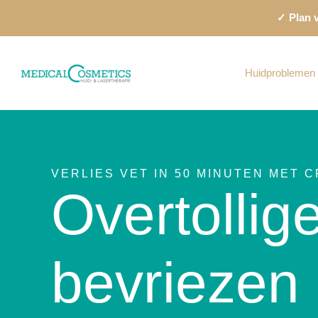
Ga
✓ Plan v
naar
de
inhoud
Huidproblemen
VERLIES VET IN 50 MINUTEN MET 
Overtollig
bevriezen