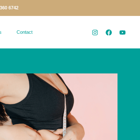
 360 6742
s
Contact