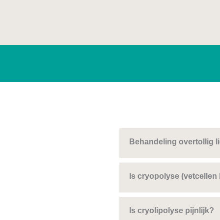
Behandeling overtollig l
Is cryopolyse (vetcellen
Is cryolipolyse pijnlijk?